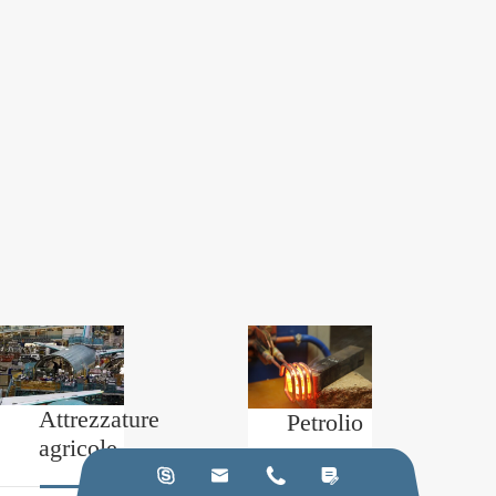
Attrezzature
Petrolio
agricole
e




gas